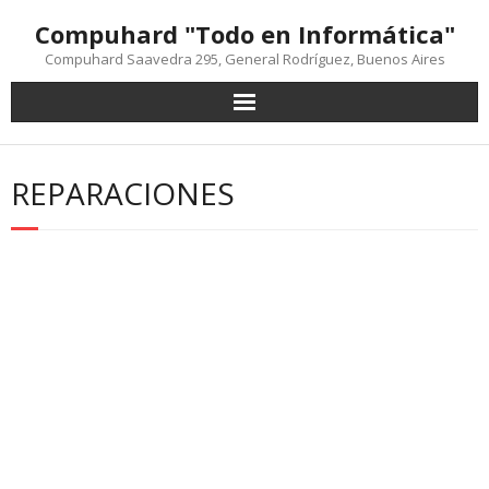
Saltar
Compuhard "Todo en Informática"
al
contenido
Compuhard Saavedra 295, General Rodríguez, Buenos Aires
REPARACIONES